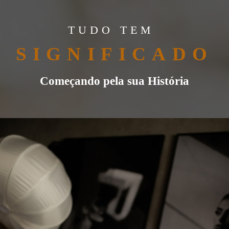
TUDO TEM
SIGNIFICADO
Começando pela sua História