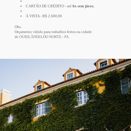
CARTÃO DE CRÉDITO - até
6x sem júros
;
À VISTA - R$ 2.600,00
Obs.
Orçamento válido para trabalhos feitos na cidade
de
OURILÂNDIA DO NORTE - PA.