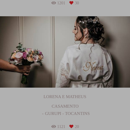
1201
30
LORENA E MATHEUS
CASAMENTO
GURUPI - TOCANTINS
1121
20