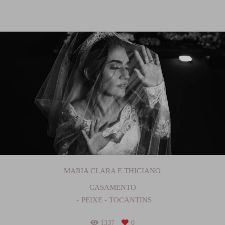
MARIA CLARA E THICIANO
CASAMENTO
PEIXE - TOCANTINS
1337
0