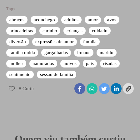
Tags
abraços
aconchego
adultos
amor
avos
brincadeiras
carinho
crianças
cuidado
diversão
expressões de amor
família
familia unida
gargalhadas
irmaos
marido
mulher
namorados
noivos
pais
risadas
sentimento
sessao de familia
8
Curtir
Quem viu também curtiu